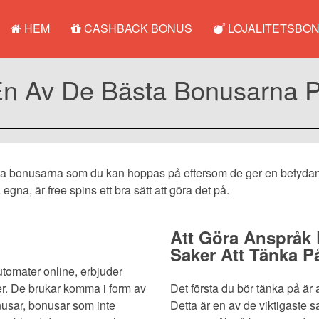
HEM
CASHBACK BONUS
LOJALITETSBO
 En Av De Bästa Bonusarna 
sta bonusarna som du kan hoppas på eftersom de ger en betyda
egna, är free spins ett bra sätt att göra det på.
Att Göra Anspråk 
Saker Att Tänka P
lautomater online, erbjuder
er. De brukar komma i form av
Det första du bör tänka på är
nusar, bonusar som inte
Detta är en av de viktigaste 