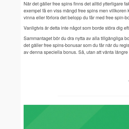
När det gäller free spins finns det alltid ytterligare
exempel få en viss mängd free spins men villkoren
vinna eller förlora det belopp du får med free spin-b
Vanligtvis är detta inte något som borde störa dig 
Sammantaget bör du dra nytta av alla tillgängliga bonu
det gäller free spins-bonusar som du får när du regist
av denna speciella bonus. Så, utan att vänta längre 