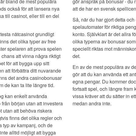
 är bland de mest populära
gör anspråk på bonusar - du mås
nds också för att lansera nya
att de har en svensk spellicen
till casinot, eller till en del
Så, när du har gjort detta och
spelautomater för riktiga penga
testa nätcasinot grundligt
konto. Självklart är det allra f
inns det olika typer av free
olika typerna av bonusar so
ter spelaren att prova spelen
speciellt riktas mot människor
 chans att vinna några riktigt
det.
 för att bygga upp sitt
En av de mest populära av d
en att förbättra ditt nuvarande
gör att du kan använda ett ant
 finns det andra casinobonusar
egna pengar. Du kommer dock
 de kan ta lite längre tid.
fortsatt spel, och längre fram 
nog kan enkelt använda
vissa kräver att du sätter in et
o från början utan att investera
medan andra inte.
 utan att behöva riskera
tvis finns det olika regler och
lla typ av kampanj, och de
inte alltid möjligt att bygga