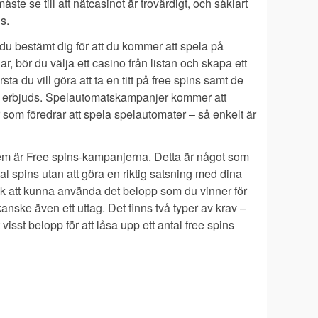
te se till att nätcasinot är trovärdigt, och såklart
s.
 du bestämt dig för att du kommer att spela på
r, bör du välja ett casino från listan och skapa ett
örsta du vill göra att ta en titt på free spins samt de
m erbjuds. Spelautomatskampanjer kommer att
 som föredrar att spela spelautomater – så enkelt är
em är Free spins-kampanjerna. Detta är något som
al spins utan att göra en riktig satsning med dina
 att kunna använda det belopp som du vinner för
kanske även ett uttag. Det finns två typer av krav –
t visst belopp för att låsa upp ett antal free spins