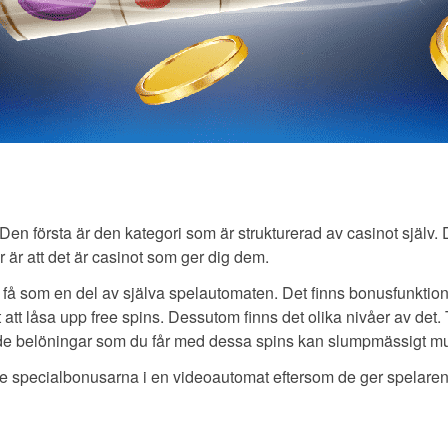
. Den första är den kategori som är strukturerad av casinot själv
 är att det är casinot som ger dig dem.
få som en del av själva spelautomaten. Det finns bonusfunktione
att låsa upp free spins. Dessutom finns det olika nivåer av det.
h de belöningar som du får med dessa spins kan slumpmässigt mul
de specialbonusarna i en videoautomat eftersom de ger spelaren