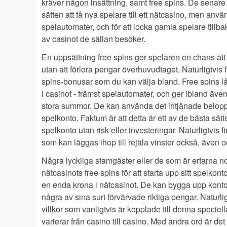
kräver någon insättning, samt free spins. De senare
sätten att få nya spelare till ett nätcasino, men anvä
spelautomater, och för att locka gamla spelare tillbaka 
av casinot de sällan besöker.
En uppsättning free spins ger spelaren en chans att 
utan att förlora pengar överhuvudtaget. Naturligtvis f
spins-bonusar som du kan välja bland. Free spins lå
i casinot - främst spelautomater, och ger ibland även
stora summor. De kan använda det intjänade beloppet
spelkonto. Faktum är att detta är ett av de bästa sätt
spelkonto utan risk eller investeringar. Naturligtvis
som kan läggas ihop till rejäla vinster också, även om
Några lyckliga stamgäster eller de som är erfarna 
nätcasinots free spins för att starta upp sitt spelkont
en enda krona i nätcasinot. De kan bygga upp kontot
några av sina surt förvärvade riktiga pengar. Naturlig
villkor som vanligtvis är kopplade till denna specie
varierar från casino till casino. Med andra ord är det 