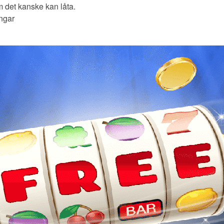
m det kanske kan låta.
engar