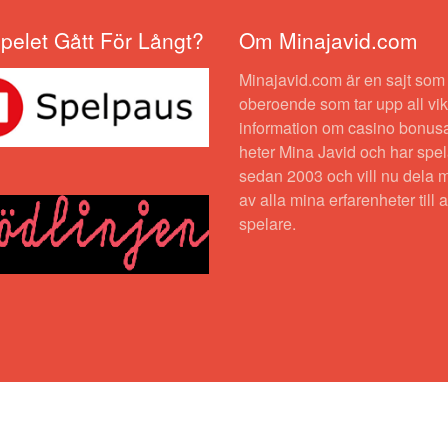
pelet Gått För Långt?
Om Minajavid.com
Minajavid.com är en sajt som 
oberoende som tar upp all vik
information om casino bonusa
heter Mina Javid och har spel
sedan 2003 och vill nu dela 
av alla mina erfarenheter till 
spelare.