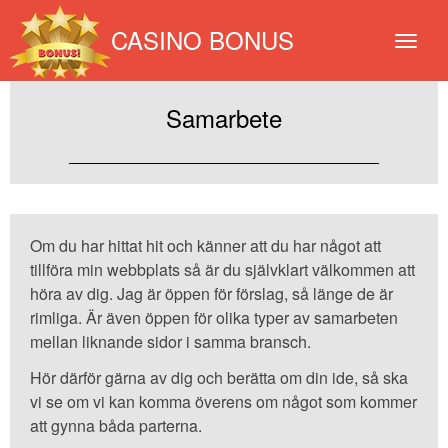
CASINO BONUS
Samarbete
Om du har hittat hit och känner att du har något att
tillföra min webbplats så är du självklart välkommen att
höra av dig. Jag är öppen för förslag, så länge de är
rimliga. Är även öppen för olika typer av samarbeten
mellan liknande sidor i samma bransch.
Hör därför gärna av dig och berätta om din ide, så ska
vi se om vi kan komma överens om något som kommer
att gynna båda parterna.