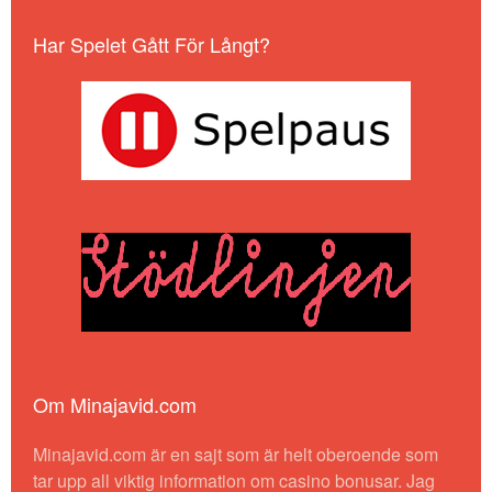
Har Spelet Gått För Långt?
Om Minajavid.com
Minajavid.com är en sajt som är helt oberoende som
tar upp all viktig information om casino bonusar. Jag