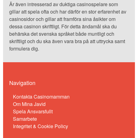
Är även intresserad av duktiga casinospelare som
gillar att spela ofta och har därför en stor erfarenhet av
casinosidor och gillar att framföra sina åsikter om
dessa casinon skriftligt. För detta ändamål ska du
behärska det svenska språket både muntligt och
skriftligt och du ska även vara bra på att uttrycka samt
formulera dig.
Navigation
Kontakta Casinomamman
Om Mina Javid
Spela Ansvarsfullt
Samarbete
Integritet & Cookie Policy