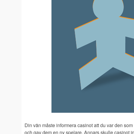
Din vän måste informera casinot att du var den som 
och gav dem en ny spelare. Annars skulle casinot int