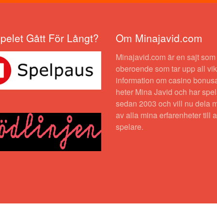
pelet Gått För Långt?
Om Minajavid.com
Minajavid.com är en sajt som 
oberoende som tar upp all vik
information om casino bonusa
heter Mina Javid och har spel
sedan 2003 och vill nu dela 
av alla mina erfarenheter till 
spelare.