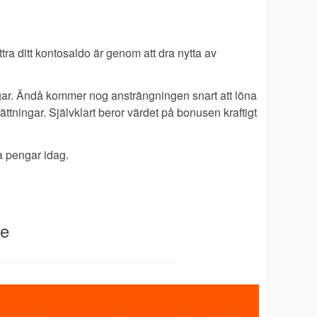
ttra ditt kontosaldo är genom att dra nytta av
engar. Ändå kommer nog ansträngningen snart att löna
ttningar. Självklart beror värdet på bonusen kraftigt
na pengar idag.
ge