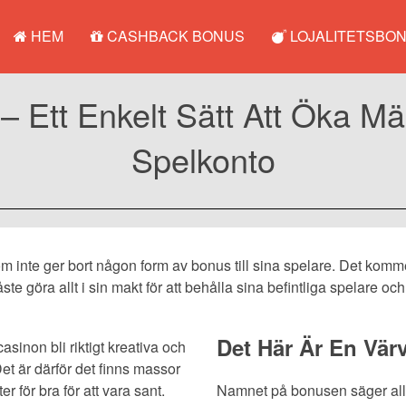
HEM
CASHBACK BONUS
LOJALITETSBO
 Ett Enkelt Sätt Att Öka M
Spelkonto
som inte ger bort någon form av bonus till sina spelare. Det ko
 göra allt i sin makt för att behålla sina befintliga spelare och s
Det Här Är En Vä
asinon bli riktigt kreativa och
t är därför det finns massor
 för bra för att vara sant.
Namnet på bonusen säger allt.