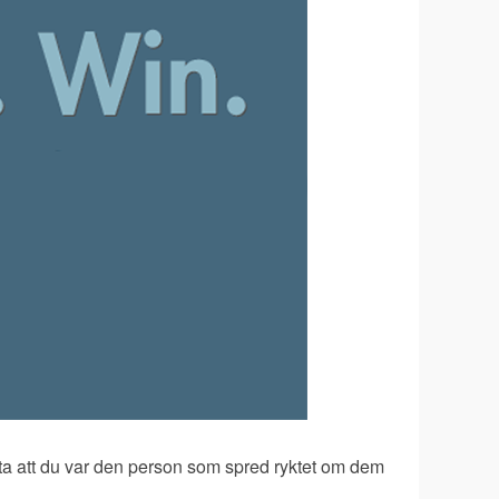
eta att du var den person som spred ryktet om dem