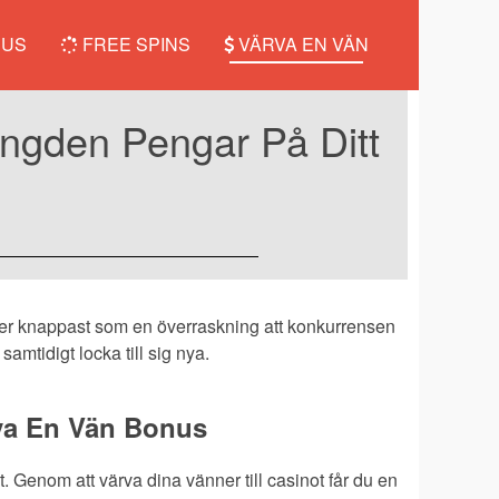
NUS
FREE SPINS
VÄRVA EN VÄN
ängden Pengar På Ditt
mmer knappast som en överraskning att konkurrensen
amtidigt locka till sig nya.
rva En Vän Bonus
 Genom att värva dina vänner till casinot får du en