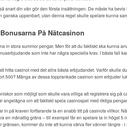
å snart din vän gör den första insättningen. De måste ha bevis f
igen ganska uppenbart, utan denna regel skulle spelare kunna sama
n-Bonusarna På Nätcasinon
jäna in stora summor pengar. Men för att du faktiskt ska kunna 
onuserbjudande som inte har några speciella krav. I bästa fall ka
t hitta casinot med det allra bästa erbjudandet. Varför skulle d
bort 500? Många av dessa topprankade casinon som erbjuder lukra
niskor som möjligt som skulle vara villiga att registrera sig på
m är angelägna om att faktiskt spela casinospel med riktiga pengar
ar in på kraven fortfarande ta en snabb titt på casinots villkor.
ra en månatlig gräns – till exempel får en spelare ta in högst 
år gränsen, kommer du inte att kunna värva fler vänner längre - i al